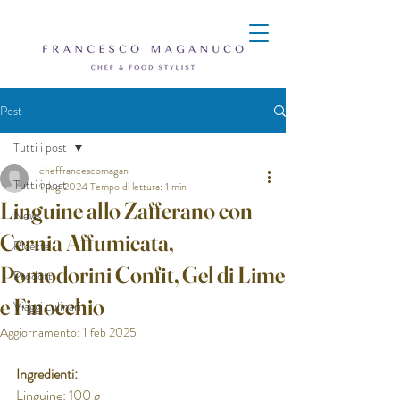
Post
Tutti i post
cheffrancescomagan
Tutti i post
9 lug 2024
Tempo di lettura: 1 min
Linguine allo Zafferano con
News
Cernia Affumicata,
Ricette
Pomodorini Confit, Gel di Lime
Prodotti
e Finocchio
Viaggi culinari
Aggiornamento:
1 feb 2025
Ingredienti:
Linguine: 100 g