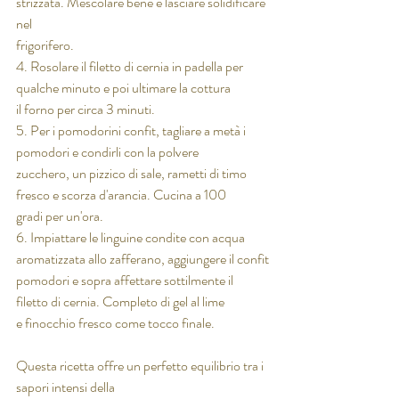
strizzata. Mescolare bene e lasciare solidificare 
nel
frigorifero.
4. Rosolare il filetto di cernia in padella per 
qualche minuto e poi ultimare la cottura
il forno per circa 3 minuti.
5. Per i pomodorini confit, tagliare a metà i 
pomodori e condirli con la polvere
zucchero, un pizzico di sale, rametti di timo 
fresco e scorza d'arancia. Cucina a 100
gradi per un'ora.
6. Impiattare le linguine condite con acqua 
aromatizzata allo zafferano, aggiungere il confit
pomodori e sopra affettare sottilmente il 
filetto di cernia. Completo di gel al lime
e finocchio fresco come tocco finale.
Questa ricetta offre un perfetto equilibrio tra i 
sapori intensi della